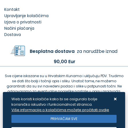
Kontakt
Upravljanje kolačićima
Izjava o privatnosti
Načini plaćanja
Dostava
Besplatna dostava
za narudžbe iznad
90,00 Eur
Sve cijene iskazane su u Hrvatskim Kunama i uključuju PDV. Trudimo
se dati što bolji i točniji opis i sliku. Unatoč tome, ne možemo
garantirati da su svi navedeni podaci i slike u potpunosti točni. Ne
odgovaramo za eventualne pogreške nastale u opisu proizvoda,
greške prilikom štampanja te promjene cijena.
Web koristi kolačiće kako bi se osiguralo bolje
korisničko iskustvo i funkcionalnost stranica.
Više informacija o kolačićima možete pročitati ovdje
PRIHVAĆAM SVE