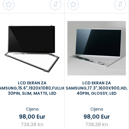
LCD EKRAN ZA
LCD EKRAN ZA
AMSUNG,15.6",1920X1080,FULLHD,
SAMSUNG,17.3",1600X900,HD,
30PIN, SLIM, MATTE, LED
40PIN, GLOSSY, LED
Cijena
Cijena
98,00 Eur
98,00 Eur
738,38 Kn
738,38 Kn