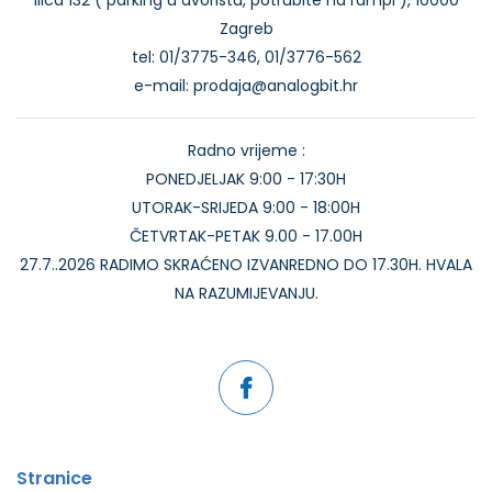
Ilica 132 ( parking u dvorištu, potrubite na rampi ), 10000
Zagreb
tel: 01/3775-346, 01/3776-562
e-mail: prodaja@analogbit.hr
Radno vrijeme :
PONEDJELJAK 9:00 - 17:30H
UTORAK-SRIJEDA 9:00 - 18:00H
ČETVRTAK-PETAK 9.00 - 17.00H
27.7..2026 RADIMO SKRAĆENO IZVANREDNO DO 17.30H. HVALA
NA RAZUMIJEVANJU.
Stranice