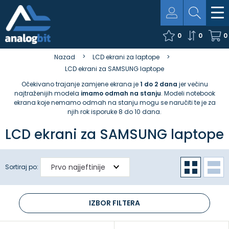
0
0
0
Nazad
LCD ekrani za laptope
LCD ekrani za SAMSUNG laptope
Očekivano trajanje zamjene ekrana je
1 do 2 dana
jer večinu
najtraženijih modela
imamo odmah na stanju
. Modeli notebook
ekrana koje nemamo odmah na stanju mogu se naručiti te je za
njih rok isporuke 8 do 10 dana.
LCD ekrani za SAMSUNG laptope
Sortiraj po:
IZBOR FILTERA