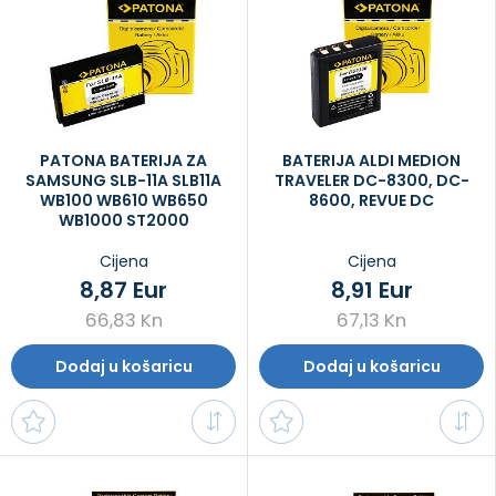
PATONA BATERIJA ZA
BATERIJA ALDI MEDION
SAMSUNG SLB-11A SLB11A
TRAVELER DC-8300, DC-
WB100 WB610 WB650
8600, REVUE DC
WB1000 ST2000
Cijena
Cijena
8,87 Eur
8,91 Eur
66,83 Kn
67,13 Kn
Dodaj u košaricu
Dodaj u košaricu