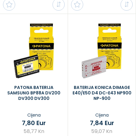
PATONA BATERIJA
BATERIJA KONICA DIMAGE
SAMSUNG BP88A DV200
E40/E50 D4 DC-E43 NP900
DV300 DV300
NP-900
Cijena
Cijena
7,80 Eur
7,84 Eur
58,77 Kn
59,07 Kn