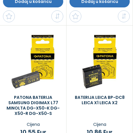
Dodaj u košaricu
Dodaj u košaricu
PATONA BATERIJA
BATERIJA LEICA BP-DC8
SAMSUNG DIGIMAX L77
LEICA X1 LEICA X2
MINOLTA DG-X50-K DG-
X50-R DG-X50-S
Cijena
Cijena
10,55 Eur
10,86 Eur