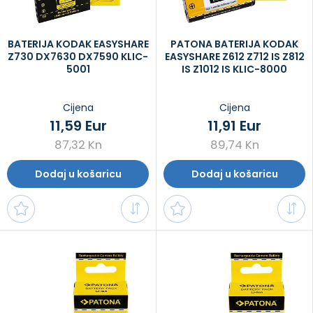
BATERIJA KODAK EASYSHARE
PATONA BATERIJA KODAK
Z730 DX7630 DX7590 KLIC-
EASYSHARE Z612 Z712 IS Z812
5001
IS Z1012 IS KLIC-8000
Cijena
Cijena
11,59 Eur
11,91 Eur
87,32 Kn
89,74 Kn
Dodaj u košaricu
Dodaj u košaricu