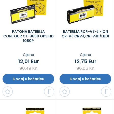
PATONA BATERIJA
BATERIJA RCR-V3-LI-ION
CONTOUR CT-3650 GPS HD
CR-V3 CRV3,CR-V3P/LB01
1080P
Cijena
Cijena
12,01 Eur
12,75 Eur
90,49 Kn
96,06 Kn
Dodaj u košaricu
Dodaj u košaricu