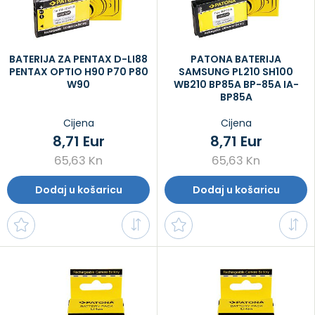
BATERIJA ZA PENTAX D-LI88
PATONA BATERIJA
PENTAX OPTIO H90 P70 P80
SAMSUNG PL210 SH100
W90
WB210 BP85A BP-85A IA-
BP85A
Cijena
Cijena
8,71 Eur
8,71 Eur
65,63 Kn
65,63 Kn
Dodaj u košaricu
Dodaj u košaricu