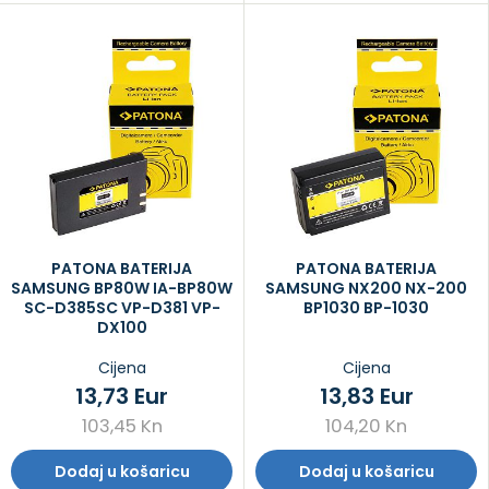
PATONA BATERIJA
PATONA BATERIJA
SAMSUNG BP80W IA-BP80W
SAMSUNG NX200 NX-200
SC-D385SC VP-D381 VP-
BP1030 BP-1030
DX100
Cijena
Cijena
13,73 Eur
13,83 Eur
103,45 Kn
104,20 Kn
Dodaj u košaricu
Dodaj u košaricu