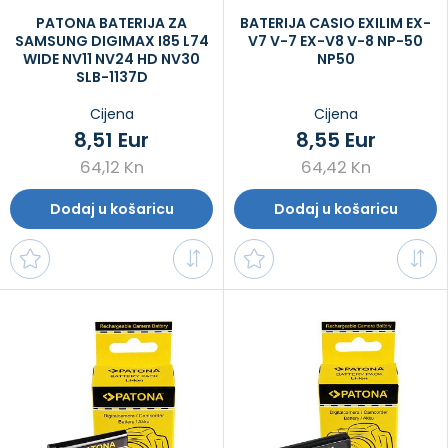
PATONA BATERIJA ZA
BATERIJA CASIO EXILIM EX-
SAMSUNG DIGIMAX I85 L74
V7 V-7 EX-V8 V-8 NP-50
WIDE NV11 NV24 HD NV30
NP50
SLB-1137D
Cijena
Cijena
8,51 Eur
8,55 Eur
64,12 Kn
64,42 Kn
Dodaj u košaricu
Dodaj u košaricu