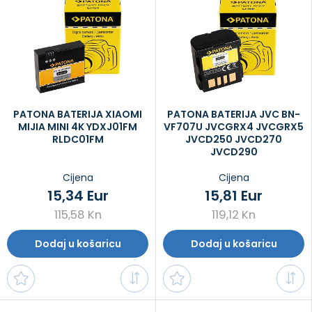
PATONA BATERIJA XIAOMI
PATONA BATERIJA JVC BN-
MIJIA MINI 4K YDXJ01FM
VF707U JVCGRX4 JVCGRX5
RLDC01FM
JVCD250 JVCD270
JVCD290
Cijena
Cijena
15,34 Eur
15,81 Eur
115,58 Kn
119,12 Kn
Dodaj u košaricu
Dodaj u košaricu