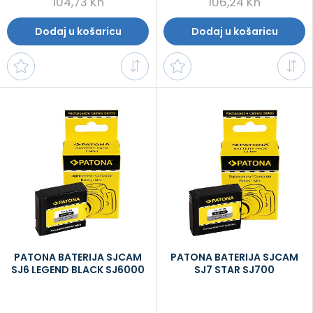
104,73 Kn
106,24 Kn
Dodaj u košaricu
Dodaj u košaricu
PATONA BATERIJA SJCAM
PATONA BATERIJA SJCAM
SJ6 LEGEND BLACK SJ6000
SJ7 STAR SJ700