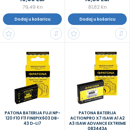
79,49 Kn
81,82 Kn
Dodaj u košaricu
Dodaj u košaricu
PATONA BATERIJA FUJI NP-
PATONA BATERIJA
120 F10 F11 FINEPIX603 DB-
ACTIONPRO X7 ISAW A1 A2
43 D-LI7
A3 ISAW ADVANCE EXTREME
083443A