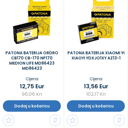
PATONA BATERIJA ORDRO
PATONA BATERIJA XIAOMI YI
CB170 CB-170 NP170
XIAOYI YDXJO1XY AZ13-1
MEDION LIFE MD86423
MD86423
Cijena
Cijena
12,75 Eur
13,56 Eur
96,06 Kn
102,17 Kn
Dodaj u košaricu
Dodaj u košaricu