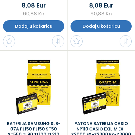
8,08 Eur
8,08 Eur
60,88 Kn
60,88 Kn
Dodaj u košaricu
Dodaj u košaricu
BATERIJA SAMSUNG SLB-
PATONA BATERIJA CASIO
07A PL150 PL150 ST50
NP110 CASIO EXILIM EX-
ST550 TL90 TL100 TL210
Z2000 EX-Z2300 EX-Z3000