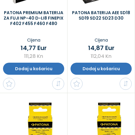
PATONA PREMIUM BATERIJA
PATONA BATERIJA AEE SD18
ZA FUJI NP-40 D-LI8 FINEPIX
SD19 SD22 SD23 D30
F402 F455 F460 F480
Cijena
Cijena
14,77 Eur
14,87 Eur
111,28 Kn
112,04 Kn
Dodaj u košaricu
Dodaj u košaricu