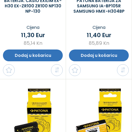
BATERIJA. CASIO EXILIM EX-
PATONA BATERIJA ZA
H30 EX-ZR100 ZR100 NP130
SAMSUNG IA-BP105R
NP-130
SAMSUNG HMX-H304BP
Cijena
Cijena
11,30 Eur
11,40 Eur
85,14 Kn
85,89 Kn
Dodaj u košaricu
Dodaj u košaricu