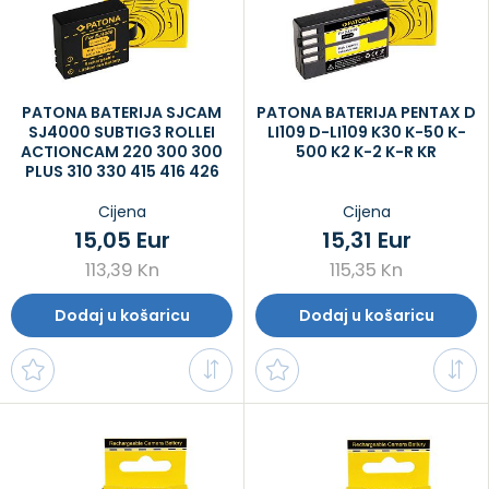
PATONA BATERIJA SJCAM
PATONA BATERIJA PENTAX D
SJ4000 SUBTIG3 ROLLEI
LI109 D-LI109 K30 K-50 K-
ACTIONCAM 220 300 300
500 K2 K-2 K-R KR
PLUS 310 330 415 416 426
Cijena
Cijena
15,05 Eur
15,31 Eur
113,39 Kn
115,35 Kn
Dodaj u košaricu
Dodaj u košaricu