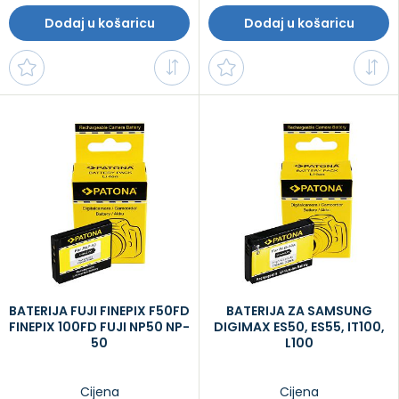
Dodaj u košaricu
Dodaj u košaricu
BATERIJA FUJI FINEPIX F50FD
BATERIJA ZA SAMSUNG
FINEPIX 100FD FUJI NP50 NP-
DIGIMAX ES50, ES55, IT100,
50
L100
Cijena
Cijena