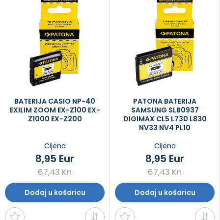
BATERIJA CASIO NP-40
PATONA BATERIJA
EXILIM ZOOM EX-Z100 EX-
SAMSUNG SLB0937
Z1000 EX-Z200
DIGIMAX CL5 L730 L830
NV33 NV4 PL10
Cijena
Cijena
8,95 Eur
8,95 Eur
67,43 Kn
67,43 Kn
Dodaj u košaricu
Dodaj u košaricu