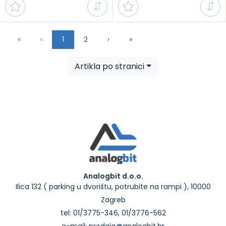
First
Previous
Next
Last
«
‹
1
2
›
»
Artikla po stranici
Analogbit d.o.o.
Ilica 132 ( parking u dvorištu, potrubite na rampi ), 10000
Zagreb
tel: 01/3775-346, 01/3776-562