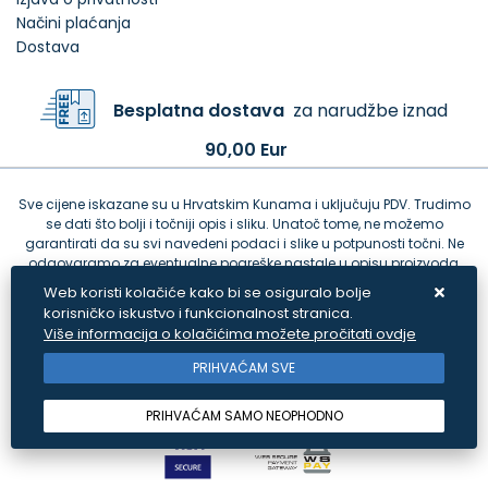
Načini plaćanja
Dostava
Besplatna dostava
za narudžbe iznad
90,00 Eur
Sve cijene iskazane su u Hrvatskim Kunama i uključuju PDV. Trudimo
se dati što bolji i točniji opis i sliku. Unatoč tome, ne možemo
garantirati da su svi navedeni podaci i slike u potpunosti točni. Ne
odgovaramo za eventualne pogreške nastale u opisu proizvoda,
greške prilikom štampanja te promjene cijena.
Web koristi kolačiće kako bi se osiguralo bolje
korisničko iskustvo i funkcionalnost stranica.
Više informacija o kolačićima možete pročitati ovdje
PRIHVAĆAM SVE
PRIHVAĆAM SAMO NEOPHODNO